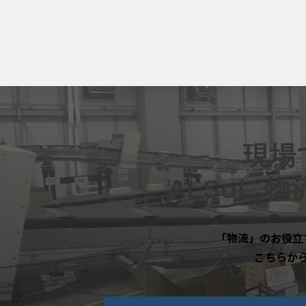
現場
ALSoに
「物流」のお役立
こちらか