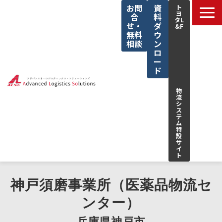
お問
資
ト
ヨ
合
料
タL
せ・
ダ
&F
無料
ウ
相談
ン
ロ
ー
ド
物
流
シ
ス
テ
ム
特
設
サ
イ
ト
サービス一覧
神戸須磨事業所（医薬品物流セ
私たちの強み
ンター）
解決できる課題
兵庫県神戸市