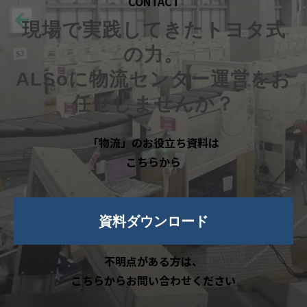
CONTACT
現場で実践してきたトヨタ式
の力。
ALSoに物流センター運営をお
任せしませんか？
「物流」のお役立ち資料は
こちらから
資料ダウンロード
不明点がある方は、
こちらからお問い合わせください