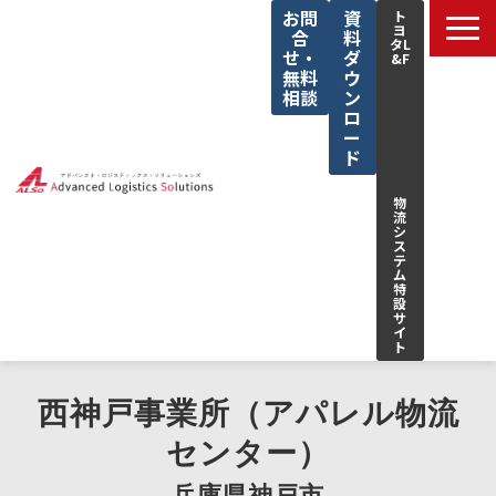
お問
資
ト
ヨ
合
料
タL
せ・
ダ
&F
無料
ウ
相談
ン
ロ
ー
ド
物
流
シ
ス
テ
ム
特
設
サ
イ
ト
サービス一覧
西神戸事業所（アパレル物流
私たちの強み
センター）
解決できる課題
兵庫県神戸市