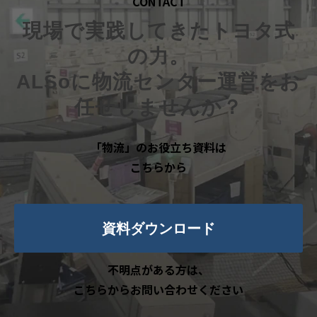
CONTACT
現場で実践してきたトヨタ式
の力。
ALSoに物流センター運営をお
任せしませんか？
「物流」のお役立ち資料は
こちらから
資料ダウンロード
不明点がある方は、
こちらからお問い合わせください