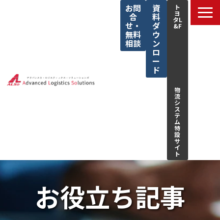
お問
資
ト
ヨ
合
料
タL
せ・
ダ
&F
無料
ウ
相談
ン
ロ
ー
ド
物
流
シ
ス
テ
ム
特
設
サ
イ
ト
サービス一覧
お役立ち記事
私たちの強み
解決できる課題