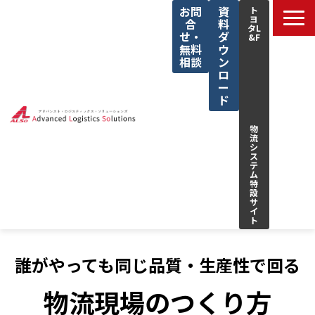
お問
資
ト
ヨ
合
料
タL
せ・
ダ
&F
無料
ウ
相談
ン
ロ
ー
ド
物
流
シ
ス
テ
ム
特
設
サ
イ
ト
サービス一覧
誰がやっても同じ品質・生産性で回る
私たちの強み
物流現場のつくり方
解決できる課題