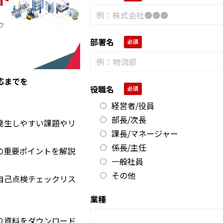
部署名
応までを
役職名
経営者/役員
部長/次長
発生しやすい課題やリ
課長/マネージャー
係長/主任
の重要ポイントを解説
一般社員
その他
自己点検チェックリス
業種
り資料をダウンロード