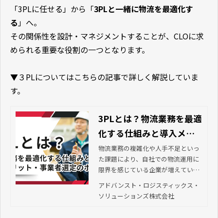
「3PLに任せる」から「
3PLと一緒に物流を最適化す
る
」へ。
その関係性を設計・マネジメントすることが、CLOに求
められる重要な役割の一つとなります。
▼３PLについてはこちらの記事で詳しく解説していま
す。
3PLとは？物流業務を最適
化する仕組みと導入メリ
ット・事業者選定のポイ
物流業務の複雑化や人手不足といっ
た課題により、自社での物流運用に
ント
限界を感じている企業が増えていま
す。そこで注目されているのが“3P
アドバンスト・ロジスティックス・
L”です。この記事では、3PLの基本概
ソリューションズ株式会社
念から、導入のメリット・デメリッ
ト、事業者の選び方などを解説しま