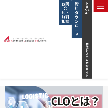
お問
資
ト
ヨ
合
料
タL
せ・
ダ
&F
無料
ウ
相談
ン
ロ
ー
ド
物
流
シ
ス
テ
ム
特
設
サ
イ
ト
サービス一覧
私たちの強み
解決できる課題