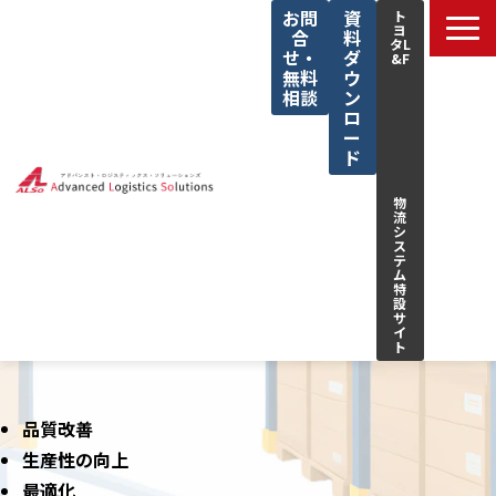
お問
資
ト
ヨ
合
料
タL
せ・
ダ
&F
無料
ウ
相談
ン
ロ
ー
ド
物
流
シ
ス
テ
ム
特
設
サ
イ
ト
サービス一覧
私たちの強み
品質改善
生産性の向上
解決できる課題
最適化