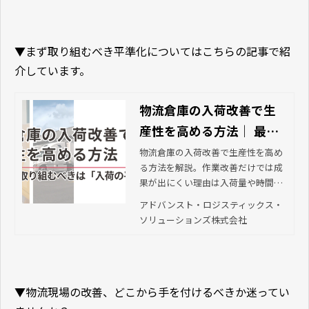
▼まず取り組むべき平準化についてはこちらの記事で紹
介しています。
物流倉庫の入荷改善で生
産性を高める方法｜ 最優
先で取り組むべきは「入
物流倉庫の入荷改善で生産性を高め
る方法を解説。作業改善だけでは成
荷の平準化」 | アドバンス
果が出にくい理由は入荷量や時間帯
ト・ロジスティックス・
の偏りにあります。まず取り組むべ
アドバンスト・ロジスティックス・
ソリューションズ株式会
き入荷の平準化の考え方と進め方を
ソリューションズ株式会社
紹介します。
社
▼物流現場の改善、どこから手を付けるべきか迷ってい