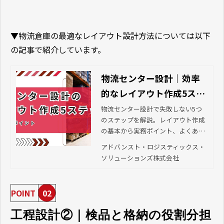
▼物流倉庫の最適なレイアウト設計方法については以下
の記事で紹介しています。
物流センター設計｜効率
的なレイアウト作成5ステ
ップ
物流センター設計で失敗しない5つ
のステップを解説。レイアウト作成
の基本から実務ポイント、よくある
失敗例まで専門家が詳しく説明しま
アドバンスト・ロジスティックス・
す。
ソリューションズ株式会社
POINT
02
工程設計②｜検品と格納の役割分担