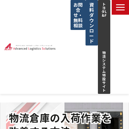
お問
資
ト
ヨ
合
料
タL
せ・
ダ
&F
無料
ウ
相談
ン
ロ
ー
ド
物
流
シ
ス
テ
ム
特
設
サ
イ
ト
サービス一覧
私たちの強み
解決できる課題