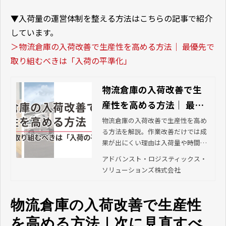
▼入荷量の運営体制を整える方法はこちらの記事で紹介
しています。
＞物流倉庫の入荷改善で生産性を高める方法｜ 最優先で
取り組むべきは「入荷の平準化」
物流倉庫の入荷改善で生
産性を高める方法｜ 最優
先で取り組むべきは「入
物流倉庫の入荷改善で生産性を高め
る方法を解説。作業改善だけでは成
荷の平準化」 | アドバンス
果が出にくい理由は入荷量や時間帯
ト・ロジスティックス・
の偏りにあります。まず取り組むべ
アドバンスト・ロジスティックス・
ソリューションズ株式会
き入荷の平準化の考え方と進め方を
ソリューションズ株式会社
紹介します。
社
物流倉庫の入荷改善で生産性
を高める方法｜次に見直すべ