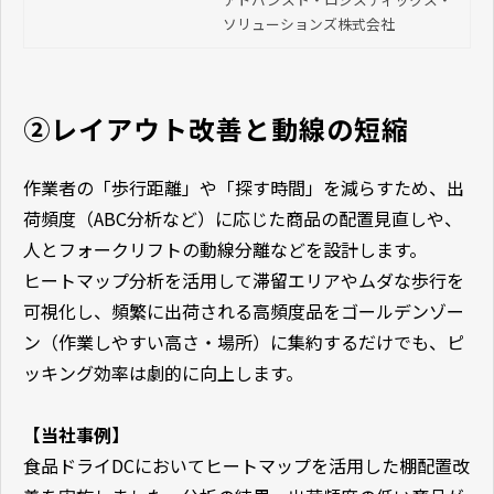
式会社
を具体例とともに解説します。
ソリューションズ株式会社
②レイアウト改善と動線の短縮
作業者の「歩行距離」や「探す時間」を減らすため、出
荷頻度（ABC分析など）に応じた商品の配置見直しや、
人とフォークリフトの動線分離などを設計します。
ヒートマップ分析を活用して滞留エリアやムダな歩行を
可視化し、頻繁に出荷される高頻度品をゴールデンゾー
ン（作業しやすい高さ・場所）に集約するだけでも、ピ
ッキング効率は劇的に向上します。
【当社事例】
食品ドライDCにおいてヒートマップを活用した棚配置改