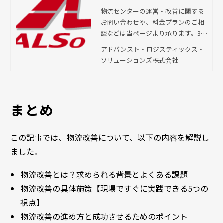
ス・ソリューションズ株
物流センターの運営・改善に関する
お問い合わせや、料金プランのご相
式会社（ALSo）「本物の
談などは当ページより承ります。3P
トヨタ式」で物流センタ
Lでお悩みの方はぜひお気軽にご相談
アドバンスト・ロジスティックス・
ー運営を改善
ください。
ソリューションズ株式会社
まとめ
この記事では、物流改善について、以下の内容を解説し
ました。
物流改善とは？求められる背景とよくある課題
物流改善の具体施策【現場ですぐに実践できる5つの
視点】
物流改善の進め方と成功させるためのポイント