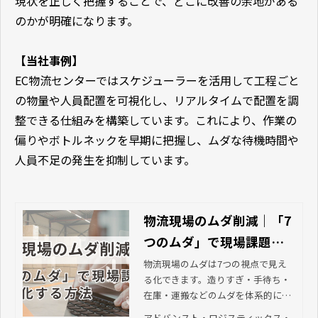
現状を正しく把握することで、どこに改善の余地がある
のかが明確になります。
【当社事例】
EC物流センターではスケジューラーを活用して工程ごと
の物量や人員配置を可視化し、リアルタイムで配置を調
整できる仕組みを構築しています。これにより、作業の
偏りやボトルネックを早期に把握し、ムダな待機時間や
人員不足の発生を抑制しています。
物流現場のムダ削減｜「7
つのムダ」で現場課題を
可視化する方法 | アドバン
物流現場のムダは7つの視点で見え
る化できます。造りすぎ・手待ち・
スト・ロジスティック
在庫・運搬などのムダを体系的に整
ス・ソリューションズ株
理し、改善テーマに落とし込む方法
アドバンスト・ロジスティックス・