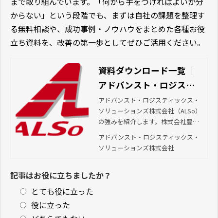
まで取り組んでいます。「何から手をつければよいか分
からない」という段階でも、まずは自社の課題を整理す
る無料相談や、成功事例・ノウハウをまとめた各種お役
立ち資料を、改善の第一歩としてぜひご活用ください。
資料ダウンロード一覧 ｜
アドバンスト・ロジステ
ィックス・ソリューショ
アドバンスト・ロジスティックス・
ソリューションズ株式会社（ALSo）
ンズ株式会社（ALSo）
の強みを紹介します。株式会社豊田
「本物のトヨタ式」で物
自動織機（トヨタL&Fカンパニー）
アドバンスト・ロジスティックス・
流センター運営を改善
の100%子会社として創業。本流の
ソリューションズ株式会社
トヨタ生産方式の改善手法を取り入
れた3PLが、関東・中部・関西で最
記事はお役に立ちましたか？
適な物流ソリューションを提供しま
す。
とても役に立った
役に立った