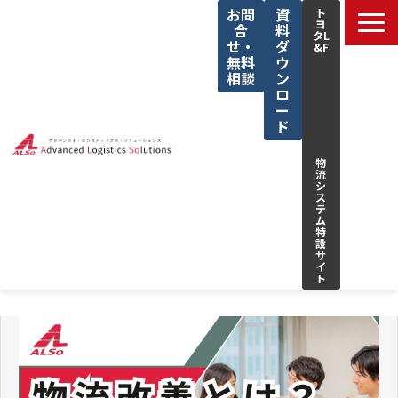
お問
資
ト
ヨ
合
料
タL
せ・
ダ
&F
無料
ウ
相談
ン
ロ
ー
ド
物
流
シ
ス
テ
ム
特
設
サ
イ
ト
サービス一覧
私たちの強み
解決できる課題