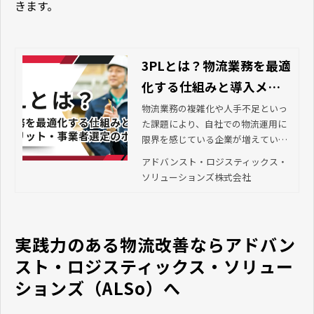
きます。
3PLとは？物流業務を最適
化する仕組みと導入メリ
ット・事業者選定のポイ
物流業務の複雑化や人手不足といっ
た課題により、自社での物流運用に
ント
限界を感じている企業が増えていま
す。そこで注目されているのが“3P
アドバンスト・ロジスティックス・
L”です。この記事では、3PLの基本概
ソリューションズ株式会社
念から、導入のメリット・デメリッ
ト、事業者の選び方などを解説しま
す。
実践力のある物流改善ならアドバン
スト・ロジスティックス・ソリュー
ションズ（ALSo）へ