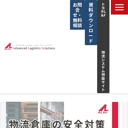
お問
資
ト
ヨ
合
料
タL
せ・
ダ
&F
無料
ウ
相談
ン
ロ
ー
ド
物
流
シ
ス
テ
ム
特
設
サ
イ
ト
サービス一覧
私たちの強み
解決できる課題