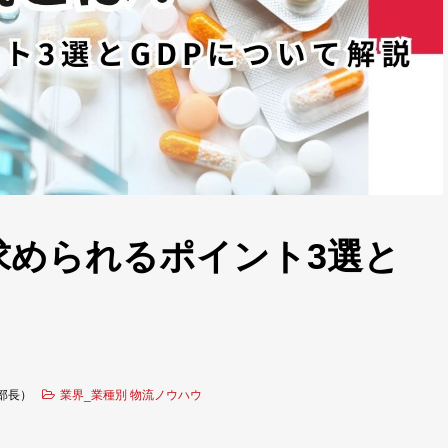
求められるポイント3選と
 部長）
業界_業種別 物流ノウハウ