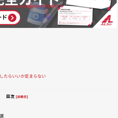
定したらいいか定まらない
目次
[非表示]
選