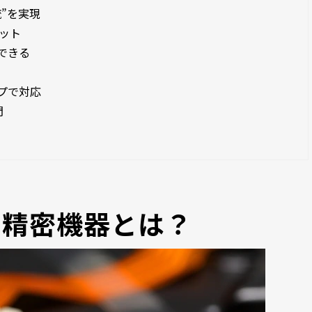
流”を実現
リット
できる
ップで対応
問
る精密機器とは？