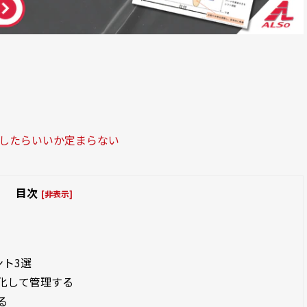
定したらいいか定まらない
目次
[非表示]
ント3選
視化して管理する
る