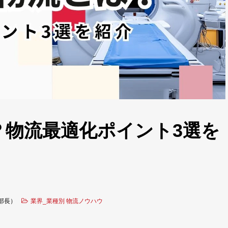
？物流最適化ポイント3選を
 部長）
業界_業種別 物流ノウハウ